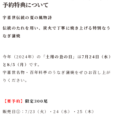
予約特典について
宇喜世伝統の夏の風物詩
伝統のたれを用い、炭火で丁寧に焼き上げる特別なう
なぎ蒲焼
今年（2024年）の
「土用の丑の日」
は
7月24
日（水）
と8/5（月）
です。
宇喜世名物・百年料亭のうなぎ蒲焼をぜひお召し上が
りください。
【要予約】
限定300尾
販売日①：7/23（火）・24（水）・25（木）