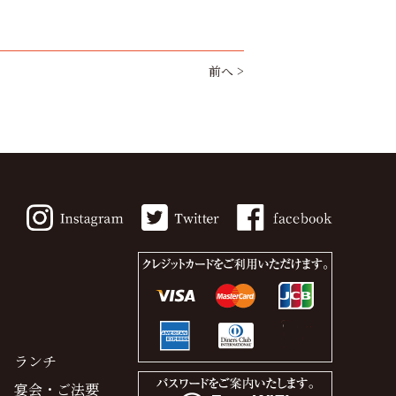
前へ >
ランチ
宴会・ご法要