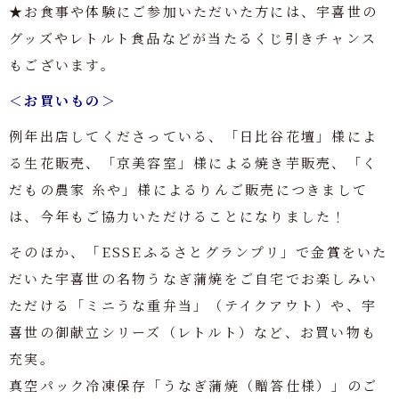
★お食事や体験にご参加いただいた方には、宇喜世の
グッズやレトルト食品などが当たるくじ引きチャンス
もございます。
＜お買いもの＞
例年出店してくださっている、「日比谷花壇」様によ
る生花販売、「京美容室」様による焼き芋販売、「く
だもの農家 糸や」様によるりんご販売につきまして
は、今年もご協力いただけることになりました！
そのほか、「ESSEふるさとグランプリ」で金賞をいた
だいた宇喜世の名物うなぎ蒲焼をご自宅でお楽しみい
ただける「ミニうな重弁当」（テイクアウト）や、宇
喜世の御献立シリーズ（レトルト）など、お買い物も
充実。
真空パック冷凍保存「うなぎ蒲焼（贈答仕様）」のご